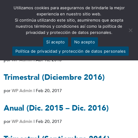
Utilizamos cookies para asegurarnos de brindarle la mejor
Abrir barra de herramientas
experiencia en nuestro sitio web.
Si continúa utilizando este sitio, asumiremos que acepta
nuestros términos y condiciones así como la política de
privacidad y protección de datos personales.
Sí acepto
No acepto
Anual (Dic. 2016 – Dic. 2017)
Política de privacidad y protección de datos personales
por
WP Admin
|
Abr 18, 2018
Trimestral (Diciembre 2016)
por
WP Admin
|
Feb 20, 2017
Anual (Dic. 2015 – Dic. 2016)
por
WP Admin
|
Feb 20, 2017