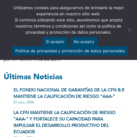
Utilizamos cookies para asegurarnos de brindarle la mejor
Abrir barra de herramientas
experiencia en nuestro sitio web.
Si continúa utilizando este sitio, asumiremos que acepta
nuestros términos y condiciones así como la política de
privacidad y protección de datos personales.
Sí acepto
No acepto
Anual (Dic. 2015 – Dic. 2016)
Política de privacidad y protección de datos personales
por
WP Admin
|
Feb 20, 2017
Últimas Noticias
EL FONDO NACIONAL DE GARANTÍAS DE LA CFN B.P.
MANTIENE LA CALIFICACIÓN DE RIESGO “AAA-”
27 julio, 2026
LA CFN MANTIENE LA CALIFICACIÓN DE RIESGO
“AAA-” Y FORTALECE SU CAPACIDAD PARA
IMPULSAR EL DESARROLLO PRODUCTIVO DEL
ECUADOR