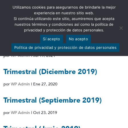
Utilizamos cookies para asegurarnos de brindarle la mejor
Abrir barra de herramientas
experiencia en nuestro sitio web.
Si continúa utilizando este sitio, asumiremos que acepta
nuestros términos y condiciones así como la política de
privacidad y protección de datos personales.
Sí acepto
No acepto
Anual (2019-2020)
Política de privacidad y protección de datos personales
por
WP Admin
|
Jul 19, 2021
Trimestral (Diciembre 2019)
por
WP Admin
|
Ene 27, 2020
Trimestral (Septiembre 2019)
por
WP Admin
|
Oct 23, 2019