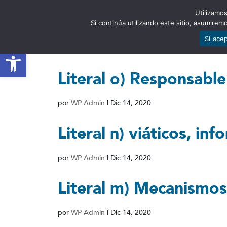
Utilizamos
EST
Si continúa utilizando este sitio, asumire
Sí ace
Abrir barra de herramientas
Literal o) Responsable
por
WP Admin
|
Dic 14, 2020
Literal n) viáticos, inf
por
WP Admin
|
Dic 14, 2020
Literal m) Mecanismos
por
WP Admin
|
Dic 14, 2020