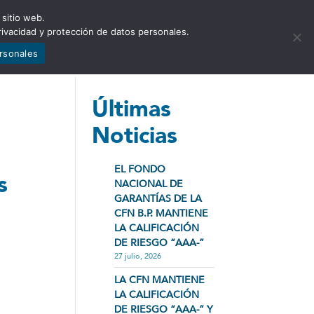
 sitio web.
NCIA
NOTICIAS
CONTÁCTENOS
rivacidad y protección de datos personales.
ersonales
Últimas
Noticias
EL FONDO
s
NACIONAL DE
GARANTÍAS DE LA
CFN B.P. MANTIENE
LA CALIFICACIÓN
DE RIESGO “AAA-”
27 julio, 2026
LA CFN MANTIENE
LA CALIFICACIÓN
DE RIESGO “AAA-” Y