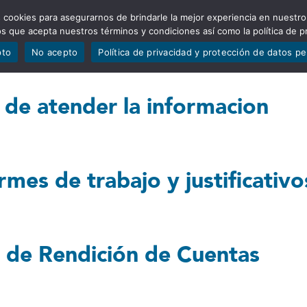
 cookies para asegurarnos de brindarle la mejor experiencia en nuestro
ADÍSTICAS
PORTAFOLIO
QUIÉNES SOMOS
TRANSPARE
mos que acepta nuestros términos y condiciones así como la política de p
pto
No acepto
Política de privacidad y protección de datos p
 de atender la informacion
ormes de trabajo y justificativo
 de Rendición de Cuentas