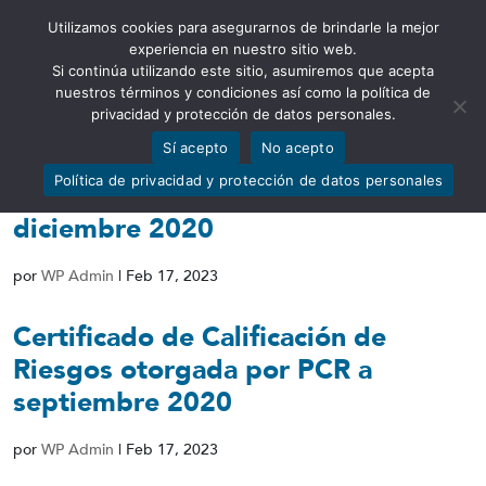
Utilizamos cookies para asegurarnos de brindarle la mejor
Abrir barra de herramientas
experiencia en nuestro sitio web.
Si continúa utilizando este sitio, asumiremos que acepta
nuestros términos y condiciones así como la política de
privacidad y protección de datos personales.
Sí acepto
No acepto
Certificado de Calificación de
Política de privacidad y protección de datos personales
Riesgos otorgada por PCR a
diciembre 2020
por
WP Admin
|
Feb 17, 2023
Certificado de Calificación de
Riesgos otorgada por PCR a
septiembre 2020
por
WP Admin
|
Feb 17, 2023