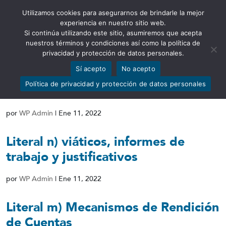
Utilizamos cookies para asegurarnos de brindarle la mejor
Abrir barra de herramientas
experiencia en nuestro sitio web.
Si continúa utilizando este sitio, asumiremos que acepta
nuestros términos y condiciones así como la política de
privacidad y protección de datos personales.
Sí acepto
No acepto
Literal o) Responsable de atender la
Política de privacidad y protección de datos personales
información
por
WP Admin
|
Ene 11, 2022
Literal n) viáticos, informes de
trabajo y justificativos
por
WP Admin
|
Ene 11, 2022
Literal m) Mecanismos de Rendición
de Cuentas