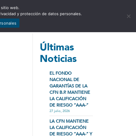
 sitio web.
NCIA
NOTICIAS
CONTÁCTENOS
rivacidad y protección de datos personales.
ersonales
Últimas
Noticias
EL FONDO
NACIONAL DE
GARANTÍAS DE LA
CFN B.P. MANTIENE
LA CALIFICACIÓN
DE RIESGO “AAA-”
27 julio, 2026
LA CFN MANTIENE
LA CALIFICACIÓN
DE RIESGO “AAA-” Y