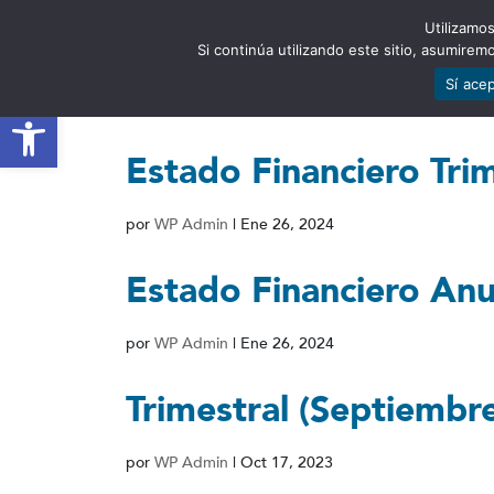
Utilizamos
EST
Si continúa utilizando este sitio, asumire
Sí ace
Abrir barra de herramientas
Estado Financiero Trim
por
WP Admin
|
Ene 26, 2024
Estado Financiero Anu
por
WP Admin
|
Ene 26, 2024
Trimestral (Septiembr
por
WP Admin
|
Oct 17, 2023