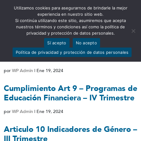
Utilizamos cookies para asegurarnos de brindarle la mejor
Abrir barra de herramientas
experiencia en nuestro sitio web.
Si continúa utilizando este sitio, asumiremos que acepta
nuestros términos y condiciones así como la política de
privacidad y protección de datos personales.
Sí acepto
No acepto
Articulo 10 Indicadores de Género –
Política de privacidad y protección de datos personales
IV Trimestre
por
WP Admin
|
Ene 19, 2024
Cumplimiento Art 9 – Programas de
Educación Financiera – IV Trimestre
por
WP Admin
|
Ene 19, 2024
Articulo 10 Indicadores de Género –
III Trimestre