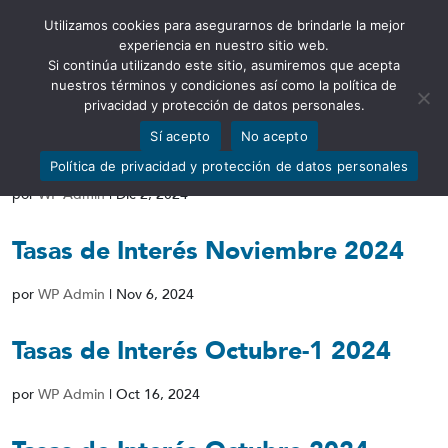
Utilizamos cookies para asegurarnos de brindarle la mejor
Abrir barra de herramientas
experiencia en nuestro sitio web.
Si continúa utilizando este sitio, asumiremos que acepta
nuestros términos y condiciones así como la política de
privacidad y protección de datos personales.
Sí acepto
No acepto
Tasas de Interés Diciembre 2024
Política de privacidad y protección de datos personales
por
WP Admin
|
Dic 2, 2024
Tasas de Interés Noviembre 2024
por
WP Admin
|
Nov 6, 2024
Tasas de Interés Octubre-1 2024
por
WP Admin
|
Oct 16, 2024