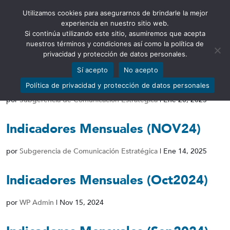
Utilizamos cookies para asegurarnos de brindarle la mejor
Abrir barra de herramientas
experiencia en nuestro sitio web.
Si continúa utilizando este sitio, asumiremos que acepta
nuestros términos y condiciones así como la política de
privacidad y protección de datos personales.
Sí acepto
No acepto
Indicadores Mensuales (DIC24)
Política de privacidad y protección de datos personales
por
Subgerencia de Comunicación Estratégica
|
Ene 20, 2025
Indicadores Mensuales (NOV24)
por
Subgerencia de Comunicación Estratégica
|
Ene 14, 2025
Indicadores Mensuales (Oct2024)
por
WP Admin
|
Nov 15, 2024