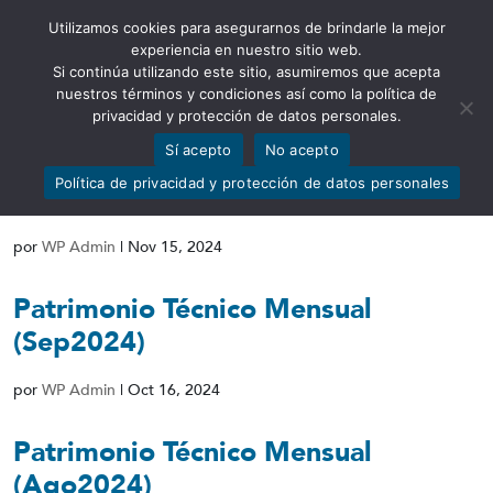
Utilizamos cookies para asegurarnos de brindarle la mejor
Abrir barra de herramientas
experiencia en nuestro sitio web.
Si continúa utilizando este sitio, asumiremos que acepta
nuestros términos y condiciones así como la política de
privacidad y protección de datos personales.
Sí acepto
No acepto
Patrimonio Técnico Mensual
Política de privacidad y protección de datos personales
(Oct2024)
por
WP Admin
|
Nov 15, 2024
Patrimonio Técnico Mensual
(Sep2024)
por
WP Admin
|
Oct 16, 2024
Patrimonio Técnico Mensual
(Ago2024)