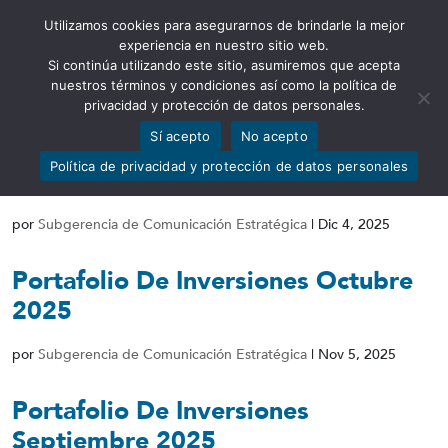
Utilizamos cookies para asegurarnos de brindarle la mejor
Abrir barra de herramientas
experiencia en nuestro sitio web.
Si continúa utilizando este sitio, asumiremos que acepta
nuestros términos y condiciones así como la política de
privacidad y protección de datos personales.
Sí acepto
No acepto
Portafolio De Inversiones
Política de privacidad y protección de datos personales
Noviembre 2025
por
Subgerencia de Comunicación Estratégica
|
Dic 4, 2025
Portafolio De Inversiones Octubre
2025
por
Subgerencia de Comunicación Estratégica
|
Nov 5, 2025
Portafolio De Inversiones
Septiembre 2025