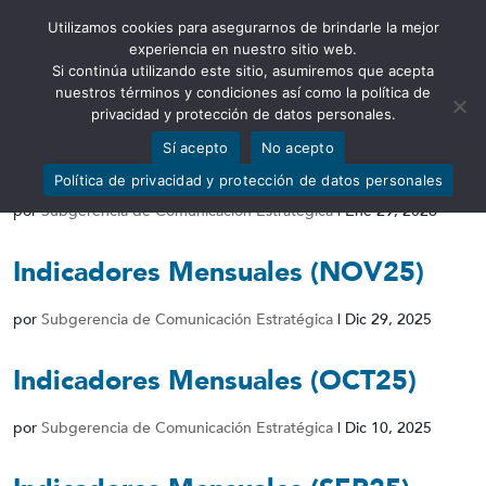
Utilizamos cookies para asegurarnos de brindarle la mejor
Abrir barra de herramientas
experiencia en nuestro sitio web.
Si continúa utilizando este sitio, asumiremos que acepta
nuestros términos y condiciones así como la política de
privacidad y protección de datos personales.
Sí acepto
No acepto
Indicadores Mensuales (DIC25)
Política de privacidad y protección de datos personales
por
Subgerencia de Comunicación Estratégica
|
Ene 29, 2026
Indicadores Mensuales (NOV25)
por
Subgerencia de Comunicación Estratégica
|
Dic 29, 2025
Indicadores Mensuales (OCT25)
por
Subgerencia de Comunicación Estratégica
|
Dic 10, 2025