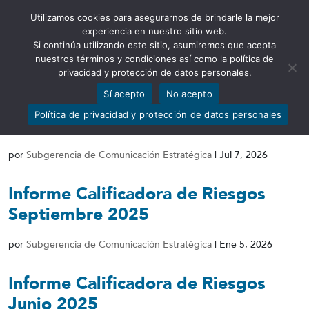
Utilizamos cookies para asegurarnos de brindarle la mejor
Abrir barra de herramientas
experiencia en nuestro sitio web.
Si continúa utilizando este sitio, asumiremos que acepta
nuestros términos y condiciones así como la política de
privacidad y protección de datos personales.
Sí acepto
No acepto
Informe Calificadora de Riesgos
Política de privacidad y protección de datos personales
Diciembre 2025
por
Subgerencia de Comunicación Estratégica
|
Jul 7, 2026
Informe Calificadora de Riesgos
Septiembre 2025
por
Subgerencia de Comunicación Estratégica
|
Ene 5, 2026
Informe Calificadora de Riesgos
Junio 2025