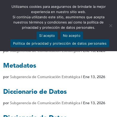
Utilizamos cookies para asegurarnos de brindarle la mejor
Abrir barra de herramientas
experiencia en nuestro sitio web.
Si continúa utilizando este sitio, asumiremos que acepta
nuestros términos y condiciones así como la política de
privacidad y protección de datos personales.
Sí acepto
No acepto
Conjunto de Datos
Política de privacidad y protección de datos personales
por
Subgerencia de Comunicación Estratégica
|
Ene 13, 2026
Metadatos
por
Subgerencia de Comunicación Estratégica
|
Ene 13, 2026
Diccionario de Datos
por
Subgerencia de Comunicación Estratégica
|
Ene 13, 2026