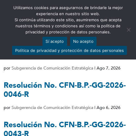
Utilizamos cookies para asegurarnos de brindarle la mejor
Abrir barra de herramientas
experiencia en nuestro sitio web.
Si continúa utilizando este sitio, asumiremos que acepta
nuestros términos y condiciones así como la política de
privacidad y protección de datos personales.
Sí acepto
No acepto
Resolución Nro. CFN-B.P.-GG-2026-
Política de privacidad y protección de datos personales
0047-R
por
Subgerencia de Comunicación Estratégica
|
Ago 7, 2026
Resolución No. CFN-B.P.-GG-2026-
0046-R
por
Subgerencia de Comunicación Estratégica
|
Ago 6, 2026
Resolución No. CFN-B.P.-GG-2026-
0043-R