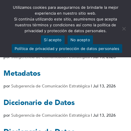
Utilizamos cookies para asegurarnos de brindarle la mejor
Abrir barra de herramientas
experiencia en nuestro sitio web.
Si continúa utilizando este sitio, asumiremos que acepta
nuestros términos y condiciones así como la política de
privacidad y protección de datos personales.
Sí acepto
No acepto
Conjunto de Datos
Política de privacidad y protección de datos personales
por
Subgerencia de Comunicación Estratégica
|
Jul 13, 2026
Metadatos
por
Subgerencia de Comunicación Estratégica
|
Jul 13, 2026
Diccionario de Datos
por
Subgerencia de Comunicación Estratégica
|
Jul 13, 2026