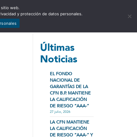
 sitio web.
NCIA
NOTICIAS
CONTÁCTENOS
rivacidad y protección de datos personales.
ersonales
Últimas
Noticias
EL FONDO
NACIONAL DE
GARANTÍAS DE LA
CFN B.P. MANTIENE
LA CALIFICACIÓN
DE RIESGO “AAA-”
27 julio, 2026
LA CFN MANTIENE
LA CALIFICACIÓN
DE RIESGO “AAA-” Y