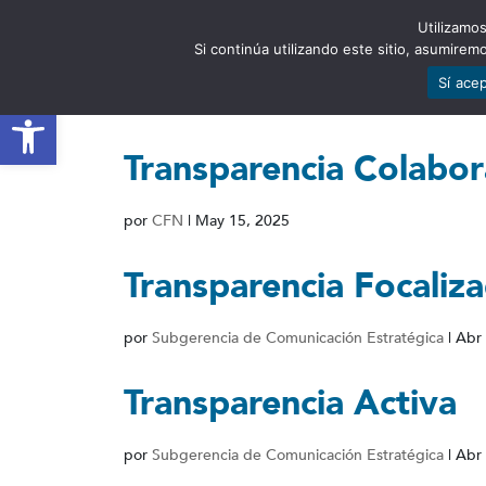
Utilizamos
EST
Si continúa utilizando este sitio, asumire
Sí ace
Abrir barra de herramientas
Transparencia Colabor
por
CFN
|
May 15, 2025
Transparencia Focaliz
por
Subgerencia de Comunicación Estratégica
|
Abr 
Transparencia Activa
por
Subgerencia de Comunicación Estratégica
|
Abr 