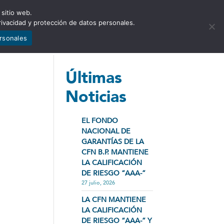
 sitio web.
NCIA
NOTICIAS
CONTÁCTENOS
rivacidad y protección de datos personales.
ersonales
Últimas
Noticias
EL FONDO
NACIONAL DE
GARANTÍAS DE LA
CFN B.P. MANTIENE
LA CALIFICACIÓN
DE RIESGO “AAA-”
27 julio, 2026
LA CFN MANTIENE
LA CALIFICACIÓN
DE RIESGO “AAA-” Y