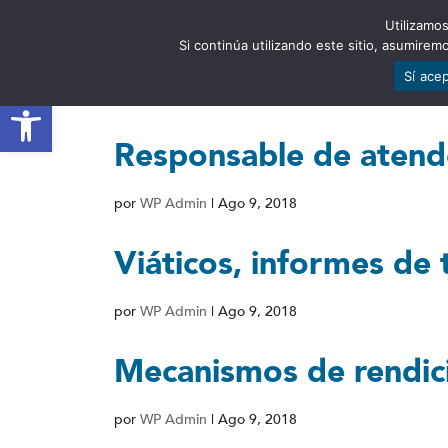
Utilizamos
EST
Si continúa utilizando este sitio, asumire
Sí ace
Abrir barra de herramientas
Responsable de atende
por
WP Admin
|
Ago 9, 2018
Viáticos, informes de t
por
WP Admin
|
Ago 9, 2018
Mecanismos de rendici
por
WP Admin
|
Ago 9, 2018