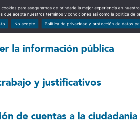
 cookies para asegurarnos de brindarle la mejor experiencia en nuestro
ADÍSTICAS
PORTAFOLIO
QUIÉNES SOMOS
TRANSPARE
mos que acepta nuestros términos y condiciones así como la política de p
pto
No acepto
Política de privacidad y protección de datos p
r la información pública
rabajo y justificativos
ón de cuentas a la ciudadania