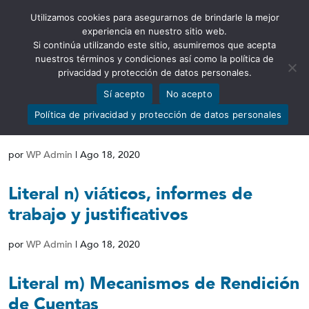
Utilizamos cookies para asegurarnos de brindarle la mejor
Abrir barra de herramientas
experiencia en nuestro sitio web.
Si continúa utilizando este sitio, asumiremos que acepta
nuestros términos y condiciones así como la política de
privacidad y protección de datos personales.
Sí acepto
No acepto
Literal o) Responsable de atender la
Política de privacidad y protección de datos personales
información
por
WP Admin
|
Ago 18, 2020
Literal n) viáticos, informes de
trabajo y justificativos
por
WP Admin
|
Ago 18, 2020
Literal m) Mecanismos de Rendición
de Cuentas