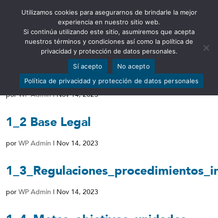
Utilizamos cookies para asegurarnos de brindarle la mejor
Abrir barra de herramientas
experiencia en nuestro sitio web.
Si continúa utilizando este sitio, asumiremos que acepta
nuestros términos y condiciones así como la política de
privacidad y protección de datos personales.
Sí acepto
No acepto
1_1_Estructura_organica
Política de privacidad y protección de datos personales
por
WP Admin
|
Nov 14, 2023
1_2 Base Legal
por
WP Admin
|
Nov 14, 2023
1_3_Regulaciones_procedimientos_i
por
WP Admin
|
Nov 14, 2023