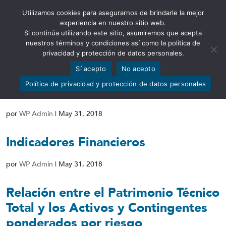
Utilizamos cookies para asegurarnos de brindarle la mejor
Abrir barra de herramientas
experiencia en nuestro sitio web.
Si continúa utilizando este sitio, asumiremos que acepta
nuestros términos y condiciones así como la política de
privacidad y protección de datos personales.
Sí acepto
No acepto
Informe de los Auditores
Política de privacidad y protección de datos personales
Independientes
por
WP Admin
|
May 31, 2018
Indicadores Financieros
por
WP Admin
|
May 31, 2018
Relación entre el Patrimonio Técnico
Total y los Activos y Contingentes
ponderados por riesgo