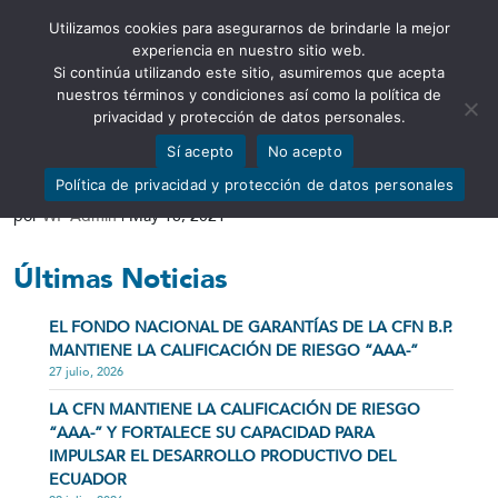
Utilizamos cookies para asegurarnos de brindarle la mejor
Abrir barra de herramientas
experiencia en nuestro sitio web.
Si continúa utilizando este sitio, asumiremos que acepta
nuestros términos y condiciones así como la política de
privacidad y protección de datos personales.
Sí acepto
No acepto
Balance General 2020
Política de privacidad y protección de datos personales
por
WP Admin
|
May 18, 2021
Últimas Noticias
EL FONDO NACIONAL DE GARANTÍAS DE LA CFN B.P.
MANTIENE LA CALIFICACIÓN DE RIESGO “AAA-”
27 julio, 2026
LA CFN MANTIENE LA CALIFICACIÓN DE RIESGO
“AAA-” Y FORTALECE SU CAPACIDAD PARA
IMPULSAR EL DESARROLLO PRODUCTIVO DEL
ECUADOR