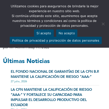
Utilizamos cookies para asegurarnos de brindarle la mejor
Abrir barra de herramientas
experiencia en nuestro sitio web.
Si continúa utilizando este sitio, asumiremos que acepta
nuestros términos y condiciones así como la política de
privacidad y protección de datos personales.
Sí acepto
No acepto
Balance General 2020
Política de privacidad y protección de datos personales
por
WP Admin
|
May 11, 2022
Últimas Noticias
EL FONDO NACIONAL DE GARANTÍAS DE LA CFN B.P.
MANTIENE LA CALIFICACIÓN DE RIESGO “AAA-”
27 julio, 2026
LA CFN MANTIENE LA CALIFICACIÓN DE RIESGO
“AAA-” Y FORTALECE SU CAPACIDAD PARA
IMPULSAR EL DESARROLLO PRODUCTIVO DEL
ECUADOR