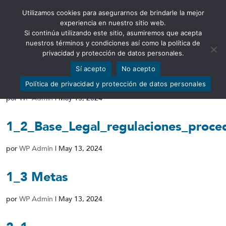
Utilizamos cookies para asegurarnos de brindarle la mejor
Abrir barra de herramientas
experiencia en nuestro sitio web.
Si continúa utilizando este sitio, asumiremos que acepta
nuestros términos y condiciones así como la política de
privacidad y protección de datos personales.
Sí acepto
No acepto
1_1_Estructura_organica
Política de privacidad y protección de datos personales
por
WP Admin
|
May 13, 2024
1_2_Base_Legal_regulaciones_proce
por
WP Admin
|
May 13, 2024
1_3 Metas
por
WP Admin
|
May 13, 2024