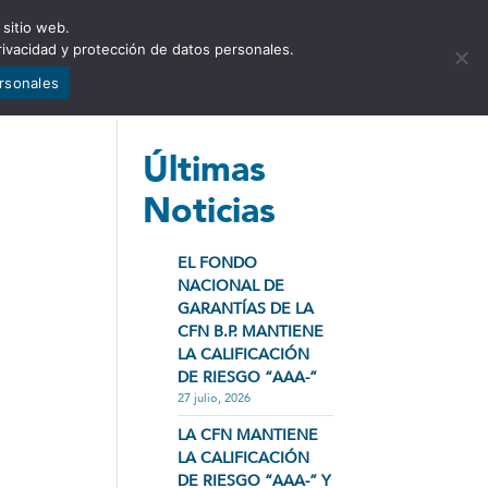
 sitio web.
NCIA
NOTICIAS
CONTÁCTENOS
rivacidad y protección de datos personales.
ersonales
Últimas
Noticias
EL FONDO
NACIONAL DE
GARANTÍAS DE LA
CFN B.P. MANTIENE
LA CALIFICACIÓN
DE RIESGO “AAA-”
27 julio, 2026
LA CFN MANTIENE
LA CALIFICACIÓN
DE RIESGO “AAA-” Y