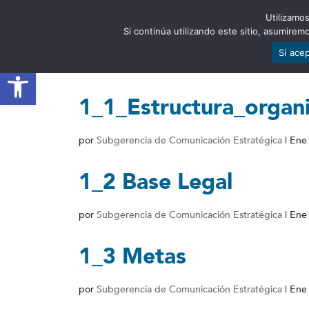
Utilizamos
EST
Si continúa utilizando este sitio, asumire
Sí ace
Abrir barra de herramientas
1_1_Estructura_organ
por
Subgerencia de Comunicación Estratégica
|
Ene
1_2 Base Legal
por
Subgerencia de Comunicación Estratégica
|
Ene
1_3 Metas
por
Subgerencia de Comunicación Estratégica
|
Ene