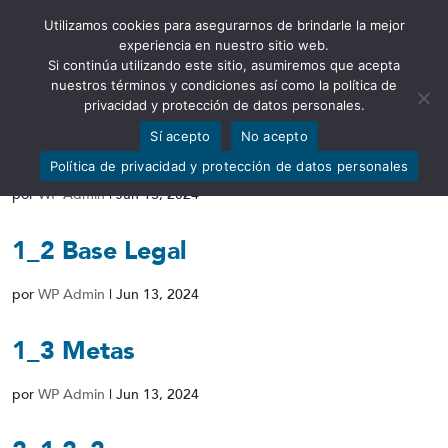
Utilizamos cookies para asegurarnos de brindarle la mejor
Abrir barra de herramientas
experiencia en nuestro sitio web.
Si continúa utilizando este sitio, asumiremos que acepta
nuestros términos y condiciones así como la política de
privacidad y protección de datos personales.
Sí acepto
No acepto
1_1_Estructura_organica
Política de privacidad y protección de datos personales
por
WP Admin
|
Jun 13, 2024
1_2 Base Legal
por
WP Admin
|
Jun 13, 2024
1_3 Metas
por
WP Admin
|
Jun 13, 2024