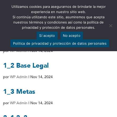
Utilizamos cookies para asegurarnos de brindarle la mejor
Abrir barra de herramientas
experiencia en nuestro sitio web.
Si continúa utilizando este sitio, asumiremos que acepta
nuestros términos y condiciones así como la política de
privacidad y protección de datos personales.
Sí acepto
No acepto
1_1_Estructura_organica
Política de privacidad y protección de datos personales
por
WP Admin
|
Nov 14, 2024
1_2 Base Legal
por
WP Admin
|
Nov 14, 2024
1_3 Metas
por
WP Admin
|
Nov 14, 2024