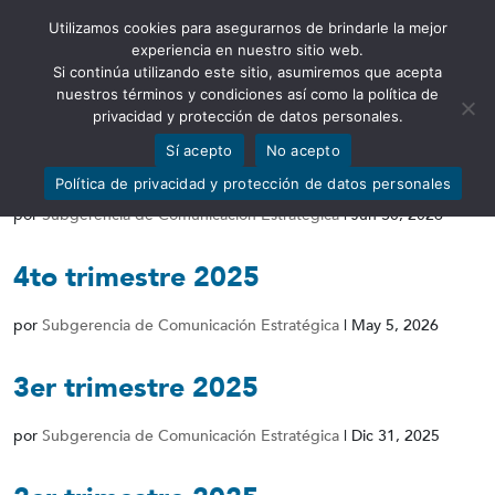
Utilizamos cookies para asegurarnos de brindarle la mejor
Abrir barra de herramientas
experiencia en nuestro sitio web.
Si continúa utilizando este sitio, asumiremos que acepta
nuestros términos y condiciones así como la política de
privacidad y protección de datos personales.
Sí acepto
No acepto
1er. trimestre 2026
Política de privacidad y protección de datos personales
por
Subgerencia de Comunicación Estratégica
|
Jun 30, 2026
4to trimestre 2025
por
Subgerencia de Comunicación Estratégica
|
May 5, 2026
3er trimestre 2025
por
Subgerencia de Comunicación Estratégica
|
Dic 31, 2025