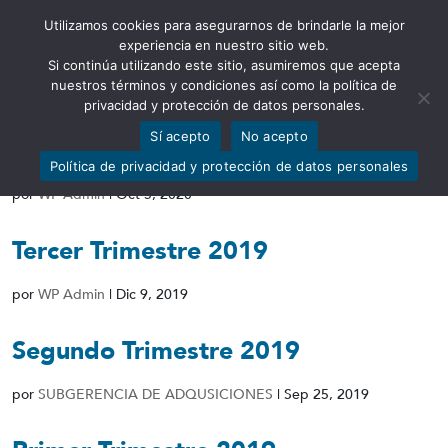
Utilizamos cookies para asegurarnos de brindarle la mejor
Abrir barra de herramientas
experiencia en nuestro sitio web.
Si continúa utilizando este sitio, asumiremos que acepta
nuestros términos y condiciones así como la política de
privacidad y protección de datos personales.
Sí acepto
No acepto
Cuarto Trimestre 2019
Política de privacidad y protección de datos personales
por
WP Admin
|
Oct 5, 2020
Tercer Trimestre 2019
por
WP Admin
|
Dic 9, 2019
Segundo Trimestre 2019
por
SUBGERENCIA DE ADQUSICIONES
|
Sep 25, 2019