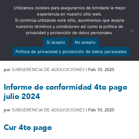
Utilizamos cookies para asegurarnos de brindarle la mejor
Abrir barra de herramientas
experiencia en nuestro sitio web.
Si continúa utilizando este sitio, asumiremos que acepta
nuestros términos y condiciones así como la política de
privacidad y protección de datos personales.
Sí acepto
No acepto
Acta de entrega recepción
Política de privacidad y protección de datos personales
definitiva julio 2024
por
SUBGERENCIA DE ADQUSICIONES
|
Feb 10, 2025
Informe de conformidad 4to pago
julio 2024
por
SUBGERENCIA DE ADQUSICIONES
|
Feb 10, 2025
Cur 4to pago