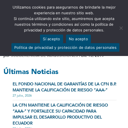
Utilizamos cookies para asegurarnos de brindarle la mejor
Abrir barra de herramientas
experiencia en nuestro sitio web.
Si continúa utilizando este sitio, asumiremos que acepta
nuestros términos y condiciones así como la política de
privacidad y protección de datos personales.
Sí acepto
No acepto
RESOLUCIÓN DE INICIO
Política de privacidad y protección de datos personales
por
SUBGERENCIA DE ADQUSICIONES
|
Dic 13, 2019
Últimas Noticias
EL FONDO NACIONAL DE GARANTÍAS DE LA CFN B.P.
MANTIENE LA CALIFICACIÓN DE RIESGO “AAA-”
27 julio, 2026
LA CFN MANTIENE LA CALIFICACIÓN DE RIESGO
“AAA-” Y FORTALECE SU CAPACIDAD PARA
IMPULSAR EL DESARROLLO PRODUCTIVO DEL
ECUADOR