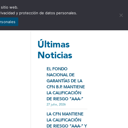
 sitio web.
NCIA
NOTICIAS
CONTÁCTENOS
rivacidad y protección de datos personales.
ersonales
Últimas
Noticias
EL FONDO
NACIONAL DE
GARANTÍAS DE LA
CFN B.P. MANTIENE
LA CALIFICACIÓN
DE RIESGO “AAA-”
27 julio, 2026
LA CFN MANTIENE
LA CALIFICACIÓN
DE RIESGO “AAA-” Y