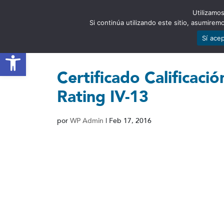
Utilizamos
EST
Si continúa utilizando este sitio, asumire
Sí ace
Abrir barra de herramientas
Certificado Calificació
Rating IV-13
por
WP Admin
|
Feb 17, 2016