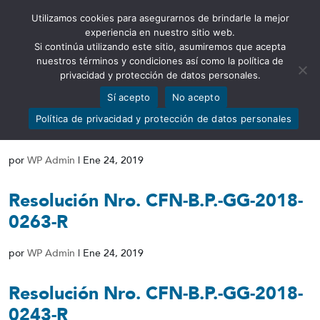
Utilizamos cookies para asegurarnos de brindarle la mejor
Abrir barra de herramientas
experiencia en nuestro sitio web.
Si continúa utilizando este sitio, asumiremos que acepta
nuestros términos y condiciones así como la política de
privacidad y protección de datos personales.
Sí acepto
No acepto
Resolución Nro. CFN-B.P.-GG-2018-
Política de privacidad y protección de datos personales
0265-R
por
WP Admin
|
Ene 24, 2019
Resolución Nro. CFN-B.P.-GG-2018-
0263-R
por
WP Admin
|
Ene 24, 2019
Resolución Nro. CFN-B.P.-GG-2018-
0243-R