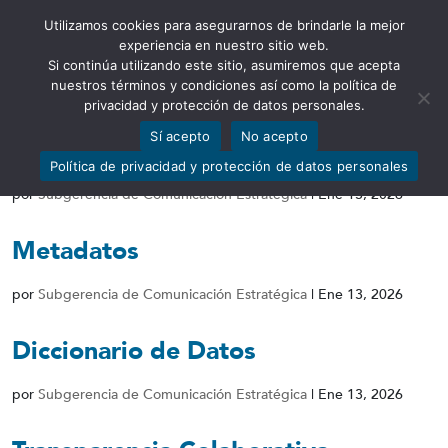
Utilizamos cookies para asegurarnos de brindarle la mejor
Abrir barra de herramientas
experiencia en nuestro sitio web.
Si continúa utilizando este sitio, asumiremos que acepta
nuestros términos y condiciones así como la política de
privacidad y protección de datos personales.
Sí acepto
No acepto
Conjunto de Datos
Política de privacidad y protección de datos personales
por
Subgerencia de Comunicación Estratégica
|
Ene 13, 2026
Metadatos
por
Subgerencia de Comunicación Estratégica
|
Ene 13, 2026
Diccionario de Datos
por
Subgerencia de Comunicación Estratégica
|
Ene 13, 2026