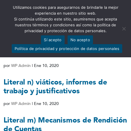
Utilizamos cookies para asegurarnos de brindarle la mejor
Abrir barra de herramientas
experiencia en nuestro sitio web.
Si continúa utilizando este sitio, asumiremos que acepta
nuestros términos y condiciones así como la política de
privacidad y protección de datos personales.
Sí acepto
No acepto
Literal o) Responsable de atender la
Política de privacidad y protección de datos personales
información
por
WP Admin
|
Ene 10, 2020
Literal n) viáticos, informes de
trabajo y justificativos
por
WP Admin
|
Ene 10, 2020
Literal m) Mecanismos de Rendición
de Cuentas