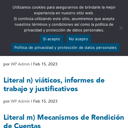
Utilizamos cookies para asegurarnos de brindarle la mejor
Abrir barra de herramientas
experiencia en nuestro sitio web.
Si continúa utilizando este sitio, asumiremos que acepta
nuestros términos y condiciones así como la política de
privacidad y protección de datos personales.
Sí acepto
No acepto
Literal o) Responsable de atender la
Política de privacidad y protección de datos personales
información
por
WP Admin
|
Feb 15, 2023
Literal n) viáticos, informes de
trabajo y justificativos
por
WP Admin
|
Feb 15, 2023
Literal m) Mecanismos de Rendición
de Cuentas