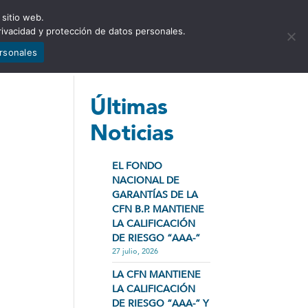
 sitio web.
NCIA
NOTICIAS
CONTÁCTENOS
rivacidad y protección de datos personales.
ersonales
Últimas
Noticias
EL FONDO
NACIONAL DE
GARANTÍAS DE LA
CFN B.P. MANTIENE
LA CALIFICACIÓN
DE RIESGO “AAA-”
27 julio, 2026
LA CFN MANTIENE
LA CALIFICACIÓN
DE RIESGO “AAA-” Y