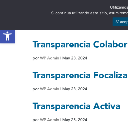
Utilizamos
EST
Si continúa utilizando este sitio, asumire
Sí ace
Abrir barra de herramientas
Transparencia Colabor
por
WP Admin
|
May 23, 2024
Transparencia Focaliz
por
WP Admin
|
May 23, 2024
Transparencia Activa
por
WP Admin
|
May 23, 2024