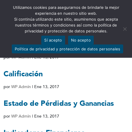
Utilizamos cookies para asegurarnos de brindarle la mejor
Abrir barra de herramientas
experiencia en nuestro sitio web.
Si continúa utilizando este sitio, asumiremos que acepta
nuestros términos y condiciones así como la política de
privacidad y protección de datos personales.
Sí acepto
No acepto
Patrimonio Técnico
Política de privacidad y protección de datos personales
por
WP Admin
|
Ene 13, 2017
Calificación
por
WP Admin
|
Ene 13, 2017
Estado de Pérdidas y Ganancias
por
WP Admin
|
Ene 13, 2017