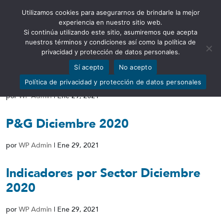
Utilizamos cookies para asegurarnos de brindarle la mejor
Abrir barra de herramientas
experiencia en nuestro sitio web.
Si continúa utilizando este sitio, asumiremos que acepta
nuestros términos y condiciones así como la política de
privacidad y protección de datos personales.
Sí acepto
No acepto
PT Diciembre 2020
Política de privacidad y protección de datos personales
por
WP Admin
|
Ene 29, 2021
P&G Diciembre 2020
por
WP Admin
|
Ene 29, 2021
Indicadores por Sector Diciembre
2020
por
WP Admin
|
Ene 29, 2021