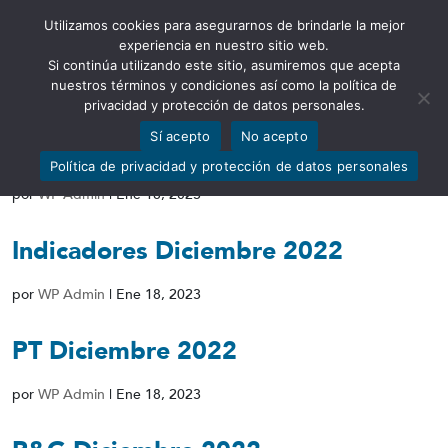
Utilizamos cookies para asegurarnos de brindarle la mejor
Abrir barra de herramientas
experiencia en nuestro sitio web.
Si continúa utilizando este sitio, asumiremos que acepta
nuestros términos y condiciones así como la política de
privacidad y protección de datos personales.
Sí acepto
No acepto
Calificación Diciembre 2022
Política de privacidad y protección de datos personales
por
WP Admin
|
Ene 18, 2023
Indicadores Diciembre 2022
por
WP Admin
|
Ene 18, 2023
PT Diciembre 2022
por
WP Admin
|
Ene 18, 2023