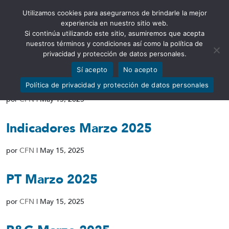
Utilizamos cookies para asegurarnos de brindarle la mejor
Abrir barra de herramientas
experiencia en nuestro sitio web.
Si continúa utilizando este sitio, asumiremos que acepta
nuestros términos y condiciones así como la política de
privacidad y protección de datos personales.
Sí acepto
No acepto
Calificación Marzo 2025
Política de privacidad y protección de datos personales
por
CFN
|
May 15, 2025
Indicadores Marzo 2025
por
CFN
|
May 15, 2025
PT Marzo 2025
por
CFN
|
May 15, 2025