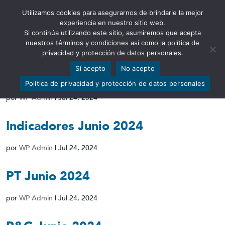
Utilizamos cookies para asegurarnos de brindarle la mejor
Abrir barra de herramientas
experiencia en nuestro sitio web.
Si continúa utilizando este sitio, asumiremos que acepta
nuestros términos y condiciones así como la política de
privacidad y protección de datos personales.
Sí acepto
No acepto
Calificación Junio 2024
Política de privacidad y protección de datos personales
por
WP Admin
|
Jul 24, 2024
Indicadores Junio 2024
por
WP Admin
|
Jul 24, 2024
PT Junio 2024
por
WP Admin
|
Jul 24, 2024