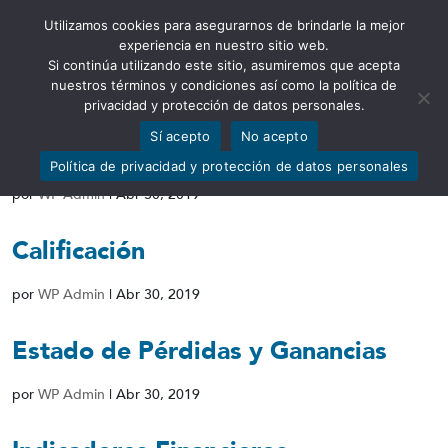
Utilizamos cookies para asegurarnos de brindarle la mejor
Abrir barra de herramientas
experiencia en nuestro sitio web.
Si continúa utilizando este sitio, asumiremos que acepta
nuestros términos y condiciones así como la política de
privacidad y protección de datos personales.
Sí acepto
No acepto
Patrimonio Técnico
Política de privacidad y protección de datos personales
por
WP Admin
|
Abr 30, 2019
Calificación
por
WP Admin
|
Abr 30, 2019
Estado de Pérdidas y Ganancias
por
WP Admin
|
Abr 30, 2019