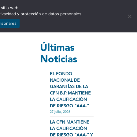
 sitio web.
NCIA
NOTICIAS
CONTÁCTENOS
rivacidad y protección de datos personales.
ersonales
Últimas
Noticias
EL FONDO
NACIONAL DE
GARANTÍAS DE LA
CFN B.P. MANTIENE
LA CALIFICACIÓN
DE RIESGO “AAA-”
27 julio, 2026
LA CFN MANTIENE
LA CALIFICACIÓN
DE RIESGO “AAA-” Y