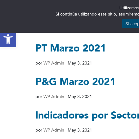
Utilizamos
EST
Si continúa utilizando este sitio, asumire
Sí ace
Abrir barra de herramientas
PT Marzo 2021
por
WP Admin
|
May 3, 2021
P&G Marzo 2021
por
WP Admin
|
May 3, 2021
Indicadores por Sect
por
WP Admin
|
May 3, 2021