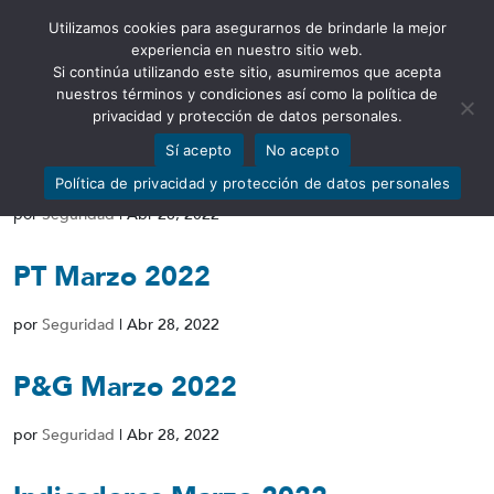
Utilizamos cookies para asegurarnos de brindarle la mejor
Abrir barra de herramientas
experiencia en nuestro sitio web.
Si continúa utilizando este sitio, asumiremos que acepta
nuestros términos y condiciones así como la política de
privacidad y protección de datos personales.
Sí acepto
No acepto
Indicadores por Sector Marzo 2022
Política de privacidad y protección de datos personales
por
Seguridad
|
Abr 28, 2022
PT Marzo 2022
por
Seguridad
|
Abr 28, 2022
P&G Marzo 2022
por
Seguridad
|
Abr 28, 2022