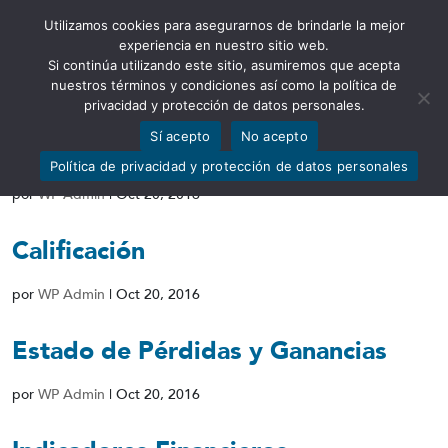
Utilizamos cookies para asegurarnos de brindarle la mejor
Abrir barra de herramientas
experiencia en nuestro sitio web.
Si continúa utilizando este sitio, asumiremos que acepta
nuestros términos y condiciones así como la política de
privacidad y protección de datos personales.
Sí acepto
No acepto
Patrimonio Técnico
Política de privacidad y protección de datos personales
por
WP Admin
|
Oct 20, 2016
Calificación
por
WP Admin
|
Oct 20, 2016
Estado de Pérdidas y Ganancias
por
WP Admin
|
Oct 20, 2016