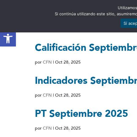
Utilizamos
EST
Si continúa utilizando este sitio, asumire
Sí ace
Abrir barra de herramientas
Calificación Septiemb
por
CFN
|
Oct 28, 2025
Indicadores Septiemb
por
CFN
|
Oct 28, 2025
PT Septiembre 2025
por
CFN
|
Oct 28, 2025