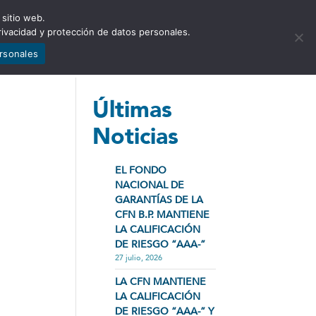
 sitio web.
NCIA
NOTICIAS
CONTÁCTENOS
rivacidad y protección de datos personales.
ersonales
Últimas
Noticias
EL FONDO
NACIONAL DE
GARANTÍAS DE LA
CFN B.P. MANTIENE
LA CALIFICACIÓN
DE RIESGO “AAA-”
27 julio, 2026
LA CFN MANTIENE
LA CALIFICACIÓN
DE RIESGO “AAA-” Y