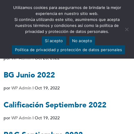
Utilizamos cookies para asegurarnos de brindarle la mejor
Abrir barra de herramientas
experiencia en nuestro sitio web.
Si continúa utilizando este sitio, asumiremos que acepta
nuestros términos y condiciones así como la política de
privacidad y protección de datos personales.
Sí acepto
No acepto
Indicadores Septiembre 2022
Política de privacidad y protección de datos personales
por
WP Admin
|
Oct 20, 2022
BG Junio 2022
por
WP Admin
|
Oct 19, 2022
Calificación Septiembre 2022
por
WP Admin
|
Oct 19, 2022