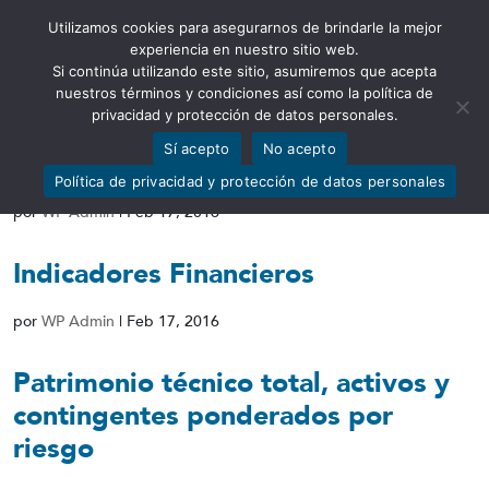
Utilizamos cookies para asegurarnos de brindarle la mejor
Abrir barra de herramientas
experiencia en nuestro sitio web.
Si continúa utilizando este sitio, asumiremos que acepta
nuestros términos y condiciones así como la política de
privacidad y protección de datos personales.
Sí acepto
No acepto
Calificación de activos de riesgo
Política de privacidad y protección de datos personales
por
WP Admin
|
Feb 17, 2016
Indicadores Financieros
por
WP Admin
|
Feb 17, 2016
Patrimonio técnico total, activos y
contingentes ponderados por
riesgo